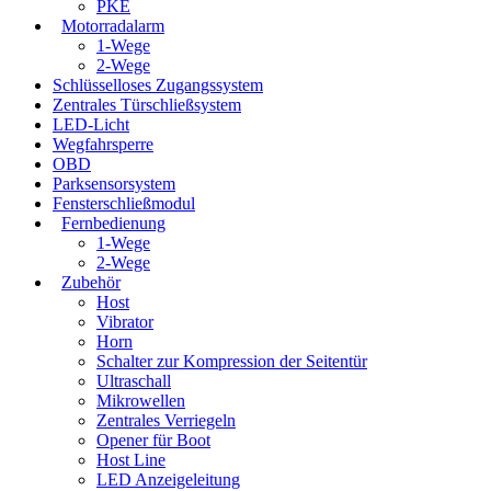
PKE
Motorradalarm
1-Wege
2-Wege
Schlüsselloses Zugangssystem
Zentrales Türschließsystem
LED-Licht
Wegfahrsperre
OBD
Parksensorsystem
Fensterschließmodul
Fernbedienung
1-Wege
2-Wege
Zubehör
Host
Vibrator
Horn
Schalter zur Kompression der Seitentür
Ultraschall
Mikrowellen
Zentrales Verriegeln
Opener für Boot
Host Line
LED Anzeigeleitung