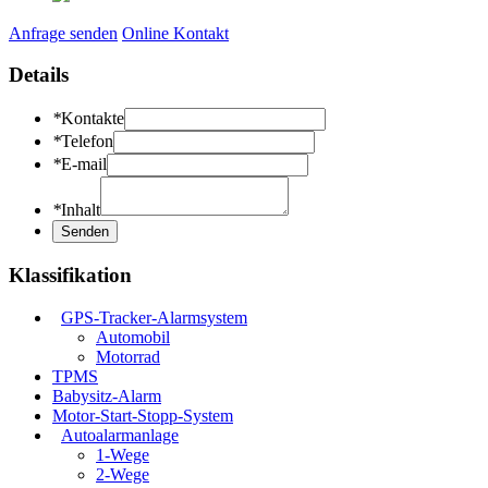
Anfrage senden
Online Kontakt
Details
*
Kontakte
*
Telefon
*
E-mail
*
Inhalt
Klassifikation
GPS-Tracker-Alarmsystem
Automobil
Motorrad
TPMS
Babysitz-Alarm
Motor-Start-Stopp-System
Autoalarmanlage
1-Wege
2-Wege