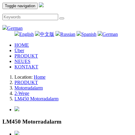
Toggle navigation
German
English
中文版
Russian
Spanish
German
HOME
Über
PRODUKT
NEUES
KONTAKT
Location:
Home
PRODUKT
Motorradalarm
2-Wege
LM450 Motorradalarm
LM450 Motorradalarm