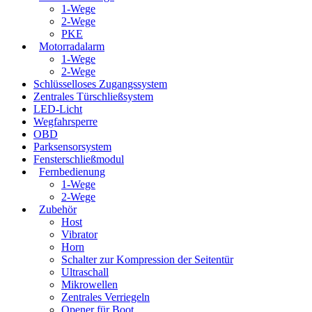
1-Wege
2-Wege
PKE
Motorradalarm
1-Wege
2-Wege
Schlüsselloses Zugangssystem
Zentrales Türschließsystem
LED-Licht
Wegfahrsperre
OBD
Parksensorsystem
Fensterschließmodul
Fernbedienung
1-Wege
2-Wege
Zubehör
Host
Vibrator
Horn
Schalter zur Kompression der Seitentür
Ultraschall
Mikrowellen
Zentrales Verriegeln
Opener für Boot