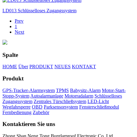
LD013 Schlüsselloses Zugangssystem
Prev
1
Next
Spalte
HOME
Über
PRODUKT
NEUES
KONTAKT
Produkt
GPS-Tracker-Alarmsystem
TPMS
Babysitz-Alarm
Motor-Start-
Stopp-System
Autoalarmanlage
Motorradalarm
Schlüsselloses
Zugangssystem
Zentrales Türschließsystem
LED-Licht
Wegfahrsperre
OBD
Parksensorsystem
Fensterschließmodul
Fernbedienung
Zubehör
Kontaktieren Sie uns
Zhong Shan Neng Tong Burglarproof Electronic Co.,Ltd