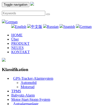
Toggle navigation
German
English
中文版
Russian
Spanish
German
HOME
Über
PRODUKT
NEUES
KONTAKT
Klassifikation
GPS-Tracker-Alarmsystem
Automobil
Motorrad
TPMS
Babysitz-Alarm
Motor-Start-Stopp-System
Autoalarmanlage