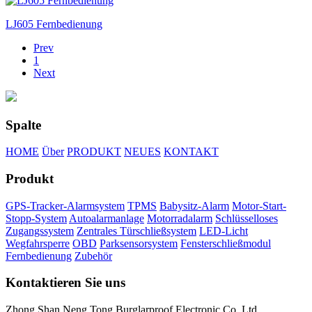
LJ605 Fernbedienung
Prev
1
Next
Spalte
HOME
Über
PRODUKT
NEUES
KONTAKT
Produkt
GPS-Tracker-Alarmsystem
TPMS
Babysitz-Alarm
Motor-Start-
Stopp-System
Autoalarmanlage
Motorradalarm
Schlüsselloses
Zugangssystem
Zentrales Türschließsystem
LED-Licht
Wegfahrsperre
OBD
Parksensorsystem
Fensterschließmodul
Fernbedienung
Zubehör
Kontaktieren Sie uns
Zhong Shan Neng Tong Burglarproof Electronic Co.,Ltd