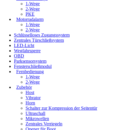
1-Wege
2-Wege
PKE
Motorradalarm
1-Wege
2-Wege
Schlüsselloses Zugangssystem
Zentrales Türschließsystem
LED-Licht
Wegfahrsperre
OBD
Parksensorsystem
Fensterschließmodul
Fernbedienung
1-Wege
2-Wege
Zubehör
Host
Vibrator
Horn
Schalter zur Kompression der Seitentür
Ultraschall
Mikrowellen
Zentrales Verriegeln
Opener für Boot