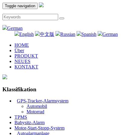
Toggle navigation
German
English
中文版
Russian
Spanish
German
HOME
Über
PRODUKT
NEUES
KONTAKT
Klassifikation
GPS-Tracker-Alarmsystem
Automobil
Motorrad
TPMS
Babysitz-Alarm
Motor-Start-Stopp-System
Autoalarmanlage