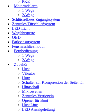
PKE
Motorradalarm
1-Wege
2-Wege
Schlüsselloses Zugangssystem
Zentrales Türschließsystem
LED-Licht
Wegfahrsperre
OBD
Parksensorsystem
Fensterschließmodul
Fernbedienung
1-Wege
2-Wege
Zubehör
Host
Vibrator
Horn
Schalter zur Kompression der Seitentür
Ultraschall
Mikrowellen
Zentrales Verriegeln
Opener für Boot
Host Line
LED Anzeigeleitung