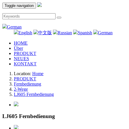
Toggle navigation
German
English
中文版
Russian
Spanish
German
HOME
Über
PRODUKT
NEUES
KONTAKT
Location:
Home
PRODUKT
Fernbedienung
2-Wege
LJ605 Fernbedienung
LJ605 Fernbedienung