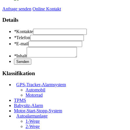
Anfrage senden
Online Kontakt
Details
*
Kontakte
*
Telefon
*
E-mail
*
Inhalt
Klassifikation
GPS-Tracker-Alarmsystem
Automobil
Motorrad
TPMS
Babysitz-Alarm
Motor-Start-Stopp-System
Autoalarmanlage
1-Wege
2-Wege