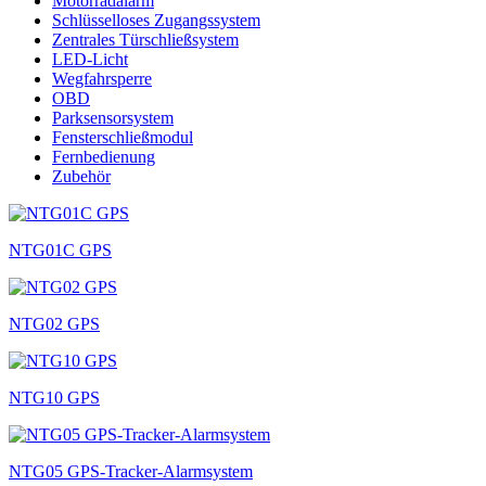
Motorradalarm
Schlüsselloses Zugangssystem
Zentrales Türschließsystem
LED-Licht
Wegfahrsperre
OBD
Parksensorsystem
Fensterschließmodul
Fernbedienung
Zubehör
NTG01C GPS
NTG02 GPS
NTG10 GPS
NTG05 GPS-Tracker-Alarmsystem