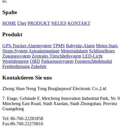
Spalte
HOME
Über
PRODUKT
NEUES
KONTAKT
Produkt
GPS-Tracker-Alarmsystem
TPMS
Babysitz-Alarm
Motor-Start-
Stopp-System
Autoalarmanlage
Motorradalarm
Schlüsselloses
Zugangssystem
Zentrales Türschließsystem
LED-Licht
Wegfahrsperre
OBD
Parksensorsystem
Fensterschließmodul
Fernbedienung
Zubehör
Kontaktieren Sie uns
Zhong Shan Neng Tong Burglarproof Electronic Co.,Ltd
7. Etage, Gebäude F, Meicheng Innovation Industrial Park, Nr. 9
Mincheng East Road, Stadt Xiaolan, Stadt Zhongshan, Provinz
Guangdong
Tel: 86-760-22281858
Fax:86-760-22270816