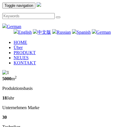
Toggle navigation
German
English
中文版
Russian
Spanish
German
HOME
Über
PRODUKT
NEUES
KONTAKT
2
5000
m
Produktionsbasis
18
Jahr
Unternehmen Marke
30
Techniker