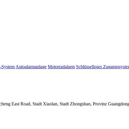
p-System
Autoalarmanlage
Motorradalarm
Schlüsselloses Zugangssyst
incheng East Road, Stadt Xiaolan, Stadt Zhongshan, Provinz Guangdon