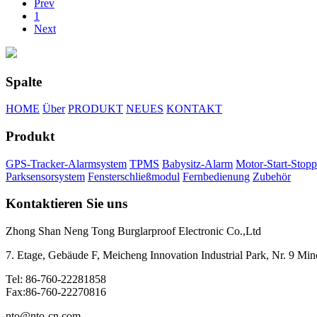
Prev
1
Next
Spalte
HOME
Über
PRODUKT
NEUES
KONTAKT
Produkt
GPS-Tracker-Alarmsystem
TPMS
Babysitz-Alarm
Motor-Start-Stop
Parksensorsystem
Fensterschließmodul
Fernbedienung
Zubehör
Kontaktieren Sie uns
Zhong Shan Neng Tong Burglarproof Electronic Co.,Ltd
7. Etage, Gebäude F, Meicheng Innovation Industrial Park, Nr. 9 M
Tel: 86-760-22281858
Fax:86-760-22270816
nto@nto-cn.com