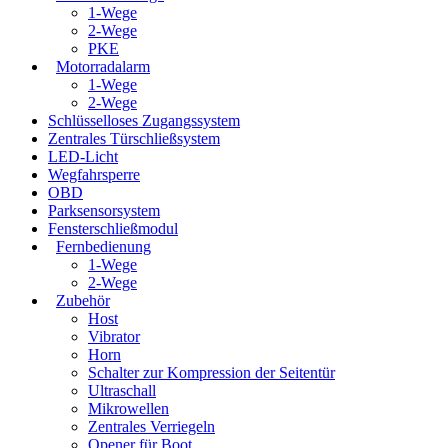
1-Wege
2-Wege
PKE
Motorradalarm
1-Wege
2-Wege
Schlüsselloses Zugangssystem
Zentrales Türschließsystem
LED-Licht
Wegfahrsperre
OBD
Parksensorsystem
Fensterschließmodul
Fernbedienung
1-Wege
2-Wege
Zubehör
Host
Vibrator
Horn
Schalter zur Kompression der Seitentür
Ultraschall
Mikrowellen
Zentrales Verriegeln
Opener für Boot