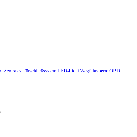
em
Zentrales Türschließsystem
LED-Licht
Wegfahrsperre
OBD
g