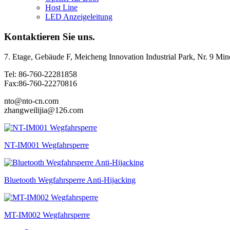
Host Line
LED Anzeigeleitung
Kontaktieren Sie uns.
7. Etage, Gebäude F, Meicheng Innovation Industrial Park, Nr. 9 M
Tel: 86-760-22281858
Fax:86-760-22270816
nto@nto-cn.com
zhangweilijia@126.com
NT-IM001 Wegfahrsperre
Bluetooth Wegfahrsperre Anti-Hijacking
MT-IM002 Wegfahrsperre