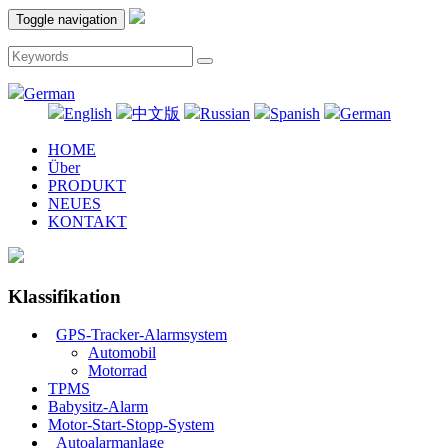
Toggle navigation
German
English
中文版
Russian
Spanish
German
HOME
Über
PRODUKT
NEUES
KONTAKT
Klassifikation
GPS-Tracker-Alarmsystem
Automobil
Motorrad
TPMS
Babysitz-Alarm
Motor-Start-Stopp-System
Autoalarmanlage