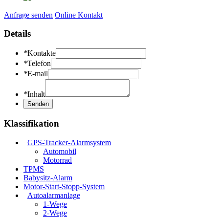
Anfrage senden
Online Kontakt
Details
*
Kontakte
*
Telefon
*
E-mail
*
Inhalt
Klassifikation
GPS-Tracker-Alarmsystem
Automobil
Motorrad
TPMS
Babysitz-Alarm
Motor-Start-Stopp-System
Autoalarmanlage
1-Wege
2-Wege