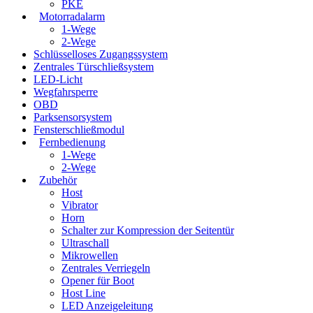
PKE
Motorradalarm
1-Wege
2-Wege
Schlüsselloses Zugangssystem
Zentrales Türschließsystem
LED-Licht
Wegfahrsperre
OBD
Parksensorsystem
Fensterschließmodul
Fernbedienung
1-Wege
2-Wege
Zubehör
Host
Vibrator
Horn
Schalter zur Kompression der Seitentür
Ultraschall
Mikrowellen
Zentrales Verriegeln
Opener für Boot
Host Line
LED Anzeigeleitung