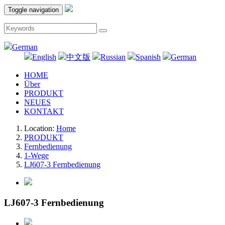
Toggle navigation
German
English
中文版
Russian
Spanish
German
HOME
Über
PRODUKT
NEUES
KONTAKT
Location:
Home
PRODUKT
Fernbedienung
1-Wege
LJ607-3 Fernbedienung
LJ607-3 Fernbedienung